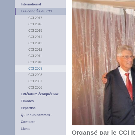
International
Les congrès du CCI
CCI 2017
CCI 2016
CCI 2015
CCI 2014
CCI 2013
CCI 2012
CCI 2011
CCI 2010
CCI 2009
CCI 2008
CCI 2007
CCI 2006
Littérature échiquéenne
Timbres
Expertise
Qui nous sommes -
Contacts
Liens
Organsé par le CCI It